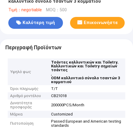
καλλυντικό σύνολο τσαντών 3 κομματιού
Τιμή：negotiable
MOQ：500
Καλύτερη τιμή
Επικοινωνήστε
Περιγραφή Προϊόντων
,
Τσάντες καλλυντικών και Toiletry
Καλλυντικών και Toiletry σημείων
τσάντες
Υψηλό φως
,
ODM καλλυντικό σύνολο τσαντών 3
κομματιού
Όροι πληρωμής
T/T
Αριθμό μοντέλου
CB21018
Δυνατότητα
200000PCS/Month
προσφοράς
Μάρκα
Customized
Passed European and American testing
Πιστοποίηση
standards