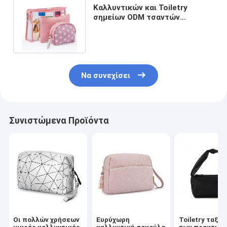
Καλλυντικών και Toiletry
σημείων ODM τσαντών
καλλυντικό σύνολο τσαντών 3
κομματιού
Να συνεχίσει
Συνιστώμενα Προϊόντα
Οι πολλών χρήσεων
Ευρύχωρη
Toiletry ταξιδ