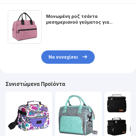
Μονωμένη ροζ τσάντα
μεσημεριανού γεύματος για
επαναχρησιμοποιήσιμα καλαθάκια
με φαγητό πιό δροσερό Tote
κιβωτίων γυναικών τα μεγάλα
Να συνεχίσει
Συνιστώμενα Προϊόντα