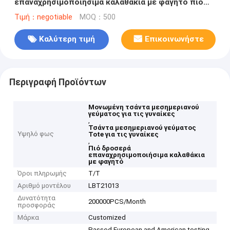
επαναχρησιμοποιήσιμα καλαθάκια με φαγητό πιό
δροσερό Tote κιβωτίων γυναικών τα μεγάλα
Τιμή：negotiable
MOQ：500
Καλύτερη τιμή
Επικοινωνήστε
Περιγραφή Προϊόντων
Μονωμένη τσάντα μεσημεριανού
γεύματος για τις γυναίκες
,
Τσάντα μεσημεριανού γεύματος
Υψηλό φως
Tote για τις γυναίκες
,
Πιό δροσερά
επαναχρησιμοποιήσιμα καλαθάκια
με φαγητό
Όροι πληρωμής
T/T
Αριθμό μοντέλου
LBT21013
Δυνατότητα
200000PCS/Month
προσφοράς
Μάρκα
Customized
Passed European and American testing